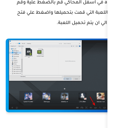
سفل المحاكي قم بالضغط علية وقم
 قمت بتحميلها واضغط علي فتح
يل اللعبة.