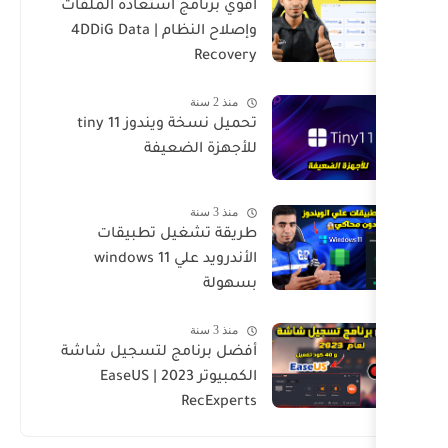
أقوي برنامج استعادة الملفات
وإصلاح النظام | 4DDiG Data
Recovery
منذ 2 سنة
تحميل نسخة ويندوز tiny 11
للأجهزة الضعيفة
منذ 3 سنة
طريقة تشغيل تطبيقات
الأندرويد علي windows 11
بسهولة
منذ 3 سنة
أفضل برنامج لتسجيل شاشة
الكمبيوتر 2023 | EaseUS
RecExperts