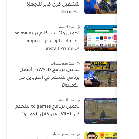
لتشغيل فري فاير للأجهزة
الضعيفة
منذ 4 سنة
تحميل وتثبيت نظام برايم prime
os بجانب الويندوز بسهولة
install Prime Os
منذ بضع سنوات
تحميل برنامج WASD+ | أفضل
برنامج للتحكم في الموبايل من
الكمبيوتر
منذ 6 سنة
تحميل برنامج tc games للتحكم
في الهاتف من خلال الكمبيوتر
منذ بضع سنوات