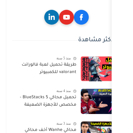
ة
منذ 5 سنة
طريقة تحميل لعبة فالورانت
valorant للكمبيوتر
منذ 4 سنة
تحميل محاكي BlueStacks 5 -
مخصص للأجهزة الضعيفة
منذ 3 سنة
محاكي Wanhe أخف محاكي