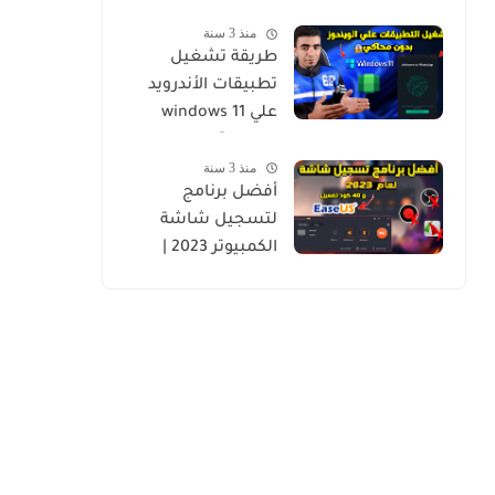
منذ 3 سنة
طريقة تشغيل
تطبيقات الأندرويد
علي windows 11
بسهولة
منذ 3 سنة
أفضل برنامج
لتسجيل شاشة
الكمبيوتر 2023 |
EaseUS RecExperts