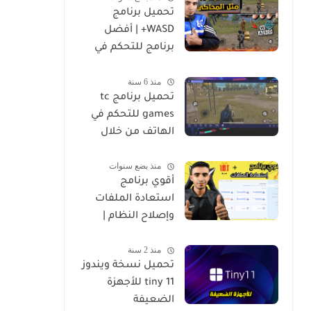
تحميل برنامج
WASD+ | أفضل
برنامج للتحكم في
الموبايل من
منذ 6 سنة
الكمبيوتر
تحميل برنامج tc
games للتحكم في
الهاتف من خلال
الكمبيوتر
منذ بضع سنوات
أقوي برنامج
استعادة الملفات
وإصلاح النظام |
4DDiG Data
منذ 2 سنة
Recovery
تحميل نسخة ويندوز
tiny 11 للأجهزة
الضعيفة