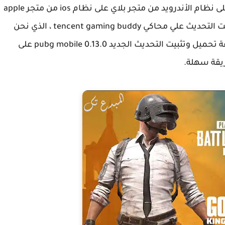
الجديد للعبة على الموبايل الخاص بك وتشغيله على نظام الأندرويد من متجر بلاي على نظام ios من متجر apple
، ولكن قد تجد بعض الصعوبات أثناء تحميل وتثبيت التحديث علي محاكي tencent gaming buddy ، الذي نحن
سوف نشرح لك طريقة تحميل وتثبيت التحديث الجديد pubg mobile 0.13.0 على
يقة سهلة.