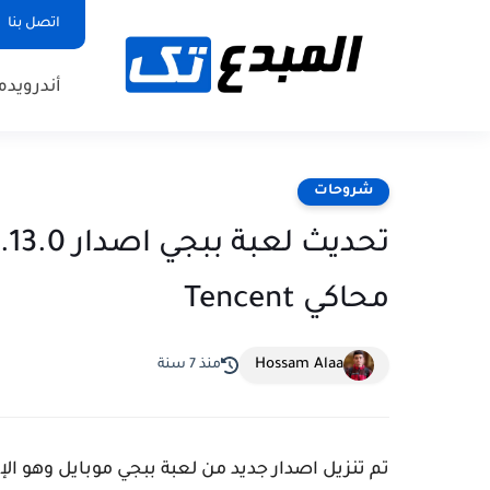
اتصل بنا
أندرويد
م
شروحات
محاكي Tencent
Hossam Alaa
منذ 7 سنة