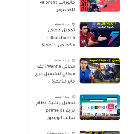
فالورانت valorant
للكمبيوتر
منذ 4 سنة
تحميل محاكي
BlueStacks 5 -
مخصص للأجهزة
الضعيفة
منذ 3 سنة
محاكي Wanhe أخف
محاكي لتشغيل فري
فاير للأجهزة
الضعيفة
منذ 4 سنة
تحميل وتثبيت نظام
برايم prime os
بجانب الويندوز
بسهولة install
منذ بضع سنوات
Prime Os