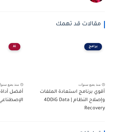
مقالات قد تهمك
برامج
Ai
منذ بضع سنوات
منذ بضع سنوا
أقوي برنامج استعادة الملفات
أفضل أداة ل
وإصلاح النظام | 4DDiG Data
الإصطناعي | le ImageFX
Recovery