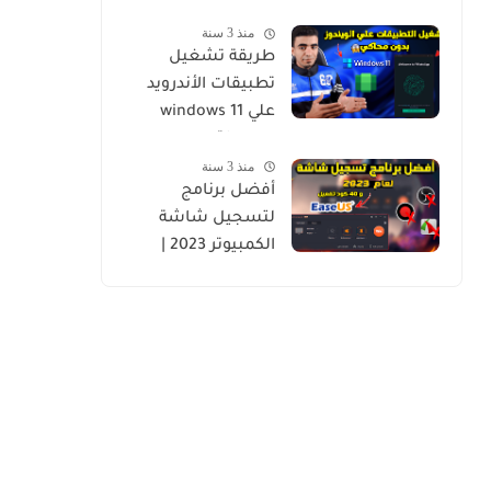
منذ 3 سنة
طريقة تشغيل
تطبيقات الأندرويد
علي windows 11
بسهولة
منذ 3 سنة
أفضل برنامج
لتسجيل شاشة
الكمبيوتر 2023 |
EaseUS RecExperts