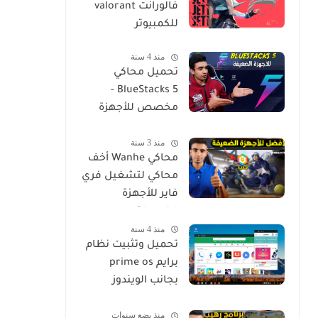
فالورانت valorant
للكمبيوتر
منذ 4 سنة
تحميل محاكي
BlueStacks 5 -
مخصص للأجهزة
الضعيفة
منذ 3 سنة
محاكي Wanhe أخف
محاكي لتشغيل فري
فاير للأجهزة
الضعيفة
منذ 4 سنة
تحميل وتثبيت نظام
برايم prime os
بجانب الويندوز
بسهولة install
منذ بضع سنوات
Prime Os