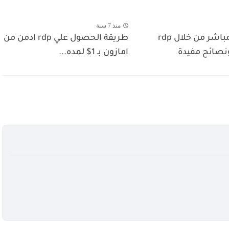
منذ 7 سنة
انشاء بث مباشر من خلال rdp
طريقة الحصول علي rdp ادمن من
نصائح مفيدة
امازون بـ 1$ لمده...