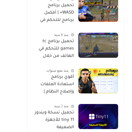
تحميل برنامج
WASD+ | أفضل
برنامج للتحكم في
الموبايل من
منذ 6 سنة
الكمبيوتر
تحميل برنامج tc
games للتحكم في
الهاتف من خلال
الكمبيوتر
منذ بضع سنوات
أقوي برنامج
استعادة الملفات
وإصلاح النظام |
4DDiG Data
منذ 2 سنة
Recovery
تحميل نسخة ويندوز
tiny 11 للأجهزة
الضعيفة