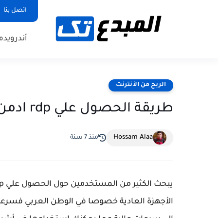
اتصل بنا
أندرويد
م
الربح من الأنترنت
طريقة الحصول علي rdp ادمن من امازون بـ 1$ لمده عام كامل
Hossam Alaa
منذ 7 سنة