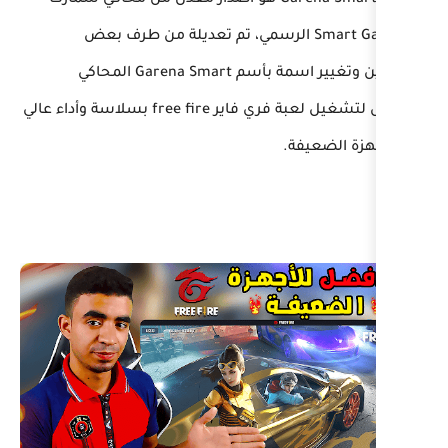
حاكي Garena Smart هو اصدار معدل من محاكي سمارت
Smart G الرسمي، تم تعديلة من طرف بعض
المطورين وتغيير اسمة بأسم Garena Smart المحاكي
مخصص لتشغيل لعبة فري فاير free fire بسلاسة وأداء عالي