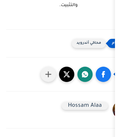
والتثبيت.
رويد
Hossa