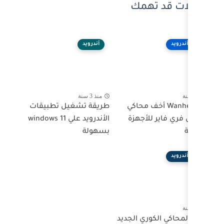
ك
أندرويد
منذ 3 سنة
محاكي
طريقة تشغيل تطبيقات
زة
الأندرويد علي windows 11
بسهولة
لجديد