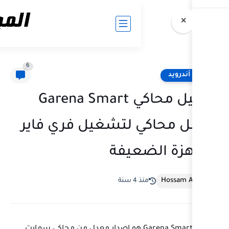
6
تحميل محاكي Garena Smart
لتشغيل فري فاير
عيفة
سنة