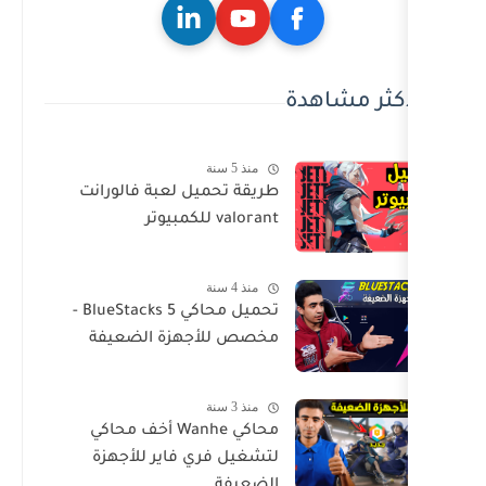
ة
منذ 5 سنة
طريقة تحميل لعبة فالورانت
valorant للكمبيوتر
منذ 4 سنة
تحميل محاكي BlueStacks 5 -
مخصص للأجهزة الضعيفة
منذ 3 سنة
محاكي Wanhe أخف محاكي
لتشغيل فري فاير للأجهزة