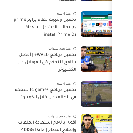
الضعيفة
منذ 4 سنة
تحميل وتثبيت نظام برايم prime
os بجانب الويندوز بسهولة
install Prime Os
منذ بضع سنوات
تحميل برنامج WASD+ | أفضل
برنامج للتحكم في الموبايل من
الكمبيوتر
منذ 6 سنة
تحميل برنامج tc games للتحكم
في الهاتف من خلال الكمبيوتر
منذ بضع سنوات
أقوي برنامج استعادة الملفات
وإصلاح النظام | 4DDiG Data