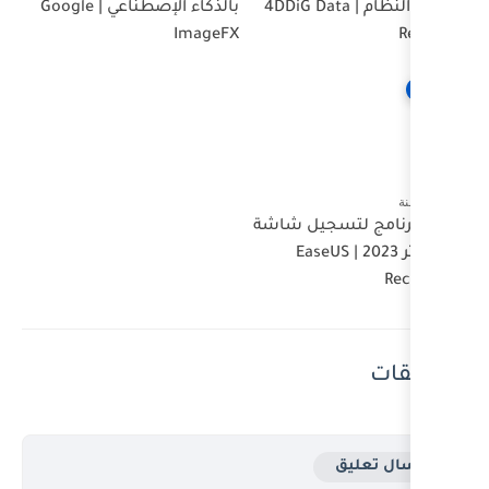
 4DDiG Data
بالذكاء الإصطناعي | Google
ImageFX
 شاشة
Ea