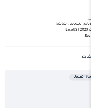
 شاشة
Ea