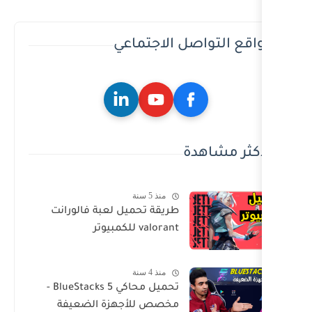
ل الاجتماعي
ة
منذ 5 سنة
طريقة تحميل لعبة فالورانت
valorant للكمبيوتر
منذ 4 سنة
تحميل محاكي BlueStacks 5 -
مخصص للأجهزة الضعيفة