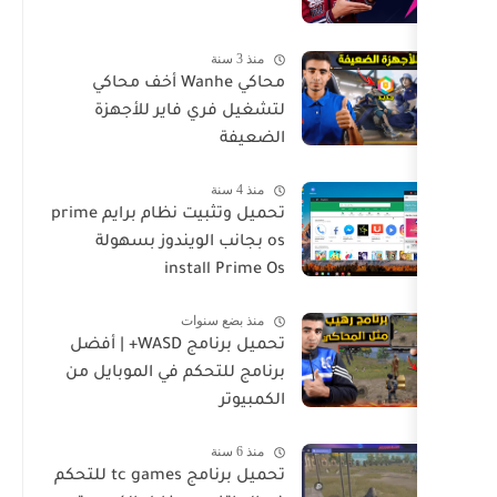
منذ 3 سنة
محاكي Wanhe أخف محاكي
لتشغيل فري فاير للأجهزة
الضعيفة
منذ 4 سنة
تحميل وتثبيت نظام برايم prime
os بجانب الويندوز بسهولة
install Prime Os
منذ بضع سنوات
تحميل برنامج WASD+ | أفضل
برنامج للتحكم في الموبايل من
الكمبيوتر
منذ 6 سنة
تحميل برنامج tc games للتحكم