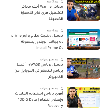
منذ 3 سنة
محاكي Wanhe أخف محاكي
لتشغيل فري فاير للأجهزة
الضعيفة
منذ 4 سنة
تحميل وتثبيت نظام برايم prime
os بجانب الويندوز بسهولة
install Prime Os
منذ بضع سنوات
تحميل برنامج WASD+ | أفضل
برنامج للتحكم في الموبايل من
الكمبيوتر
منذ بضع سنوات
أقوي برنامج استعادة الملفات
وإصلاح النظام | 4DDiG Data
Recovery