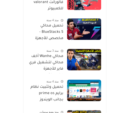
فالورانت valorant
للكمبيوتر
منذ 4 سنة
تحميل محاكي
BlueStacks 5 -
مخصص للأجهزة
الضعيفة
منذ 3 سنة
محاكي Wanhe أخف
محاكي لتشغيل فري
فاير للأجهزة
الضعيفة
منذ 4 سنة
تحميل وتثبيت نظام
برايم prime os
بجانب الويندوز
بسهولة install
منذ بضع سنوات
Prime Os