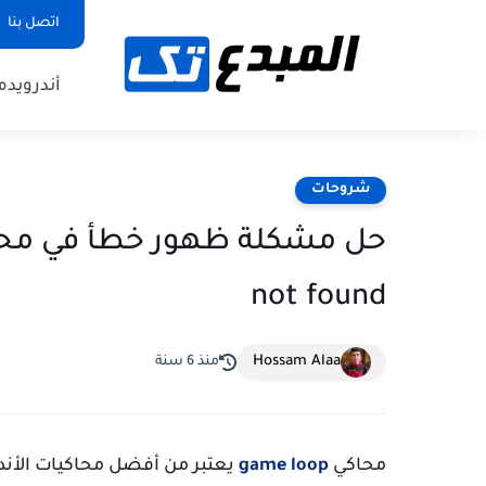
اتصل بنا
أندرويد
م
شروحات
not found
Hossam Alaa
منذ 6 سنة
محاكي
game loop