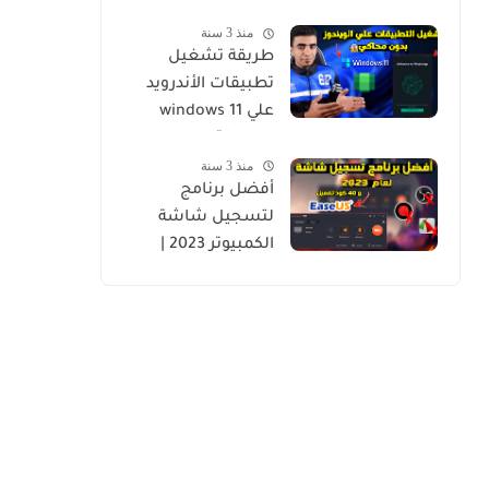
منذ 3 سنة
طريقة تشغيل
تطبيقات الأندرويد
علي windows 11
بسهولة
منذ 3 سنة
أفضل برنامج
لتسجيل شاشة
الكمبيوتر 2023 |
EaseUS RecExperts