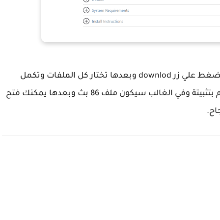
بعد دخولك لصفحة التحميل تختار اللغة وبعدها تضغط علي زر downlod وبعدها تختار كل الملفات وتكمل
التحميل ، بعدها الملف الذي يقبل التثبيت معك قم بتثبيتة وفي الغالب سيكون ملف 86 بث وبعدها يمكنك فتح
اح.