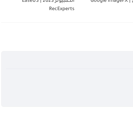
Goog
الكمبيوتر 2023 | EaseUS
RecExperts