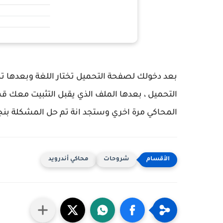
المحاكي مرة اخري وستجد انة تم حل المشكلة بنج
شروحات
محاكي أندرويد