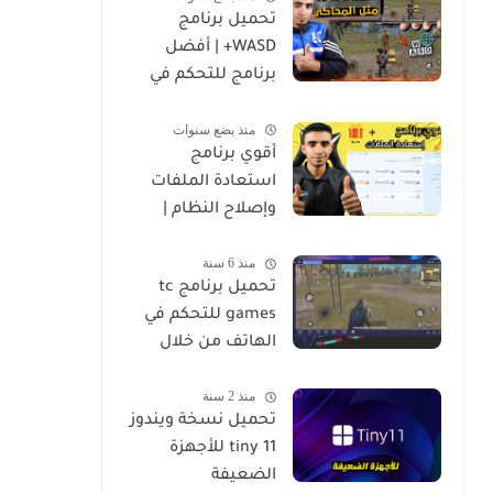
تحميل برنامج
WASD+ | أفضل
برنامج للتحكم في
الموبايل من
منذ بضع سنوات
الكمبيوتر
أقوي برنامج
استعادة الملفات
وإصلاح النظام |
4DDiG Data
منذ 6 سنة
Recovery
تحميل برنامج tc
games للتحكم في
الهاتف من خلال
الكمبيوتر
منذ 2 سنة
تحميل نسخة ويندوز
tiny 11 للأجهزة
الضعيفة