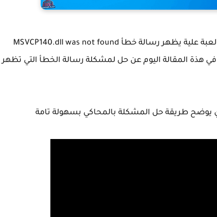
ظهرت مؤخرا مشكلة بالمحاكي عند محاولة تثبيت لعبة علية يظهر رسالة خطأ MSVCP140.dll was not found
ي هذة المقالة اليوم عن حل لمشكلة رسالة الخطأ التي تظهر
ي يوضح طريقة حل المشكلة بالمحاكي بسهولة تامة