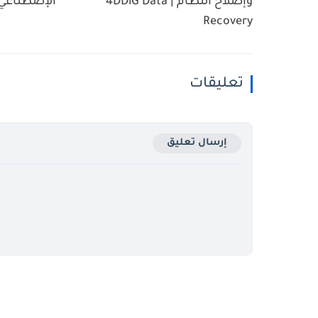
وإصلاح النظام | 4DDiG Data
الإصطناعي | le ImageFX
Recovery
تعليقات
إرسال تعليق