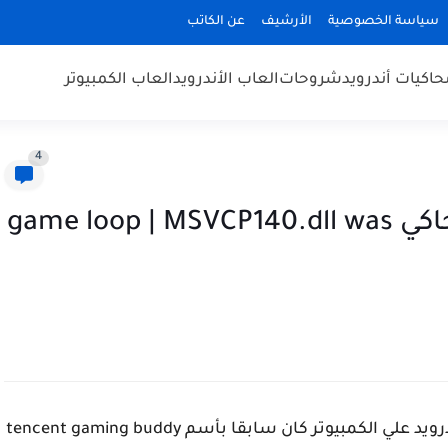
سياسة الخصوصية
الأرشيف
عن الكاتب
حاكيات أندرويد
شروحات
العاب الأندرويد
العاب الكمبيوتر
4
حل مشكلة ظهور خطأ في محاكي game loop | MSVCP140.dll was
يعتبر من أفضل محاكيات الأندرويد علي الكمبيوتر كان سابقا بأسم tencent gaming buddy