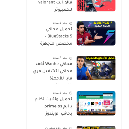
فالورانت valorant
للكمبيوتر
منذ 4 سنة
تحميل محاكي
BlueStacks 5 -
مخصص للأجهزة
الضعيفة
منذ 3 سنة
محاكي Wanhe أخف
محاكي لتشغيل فري
فاير للأجهزة
الضعيفة
منذ 4 سنة
تحميل وتثبيت نظام
برايم prime os
بجانب الويندوز
بسهولة install
منذ بضع سنوات
Prime Os