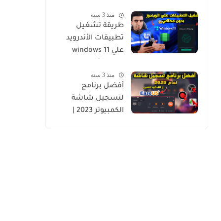
منذ 3 سنة
طريقة تشغيل
تطبيقات الأندرويد
علي windows 11
بسهولة
منذ 3 سنة
أفضل برنامج
لتسجيل شاشة
الكمبيوتر 2023 |
EaseUS RecExperts