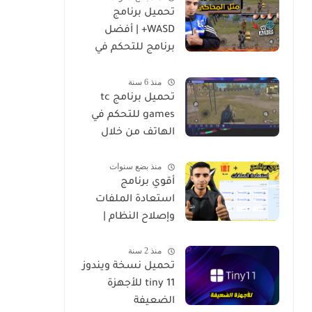
تحميل برنامج
WASD+ | أفضل
برنامج للتحكم في
الموبايل من
منذ 6 سنة
الكمبيوتر
تحميل برنامج tc
games للتحكم في
الهاتف من خلال
الكمبيوتر
منذ بضع سنوات
أقوي برنامج
استعادة الملفات
وإصلاح النظام |
4DDiG Data
منذ 2 سنة
Recovery
تحميل نسخة ويندوز
tiny 11 للأجهزة
الضعيفة